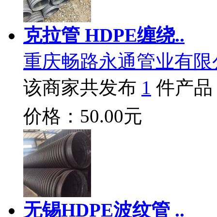
克拉管 HDPE缠绕..
重庆畅路永通管业有限
该商家共发布
1
件产品
价格：50.00元
无锡HDPE波纹管 ..