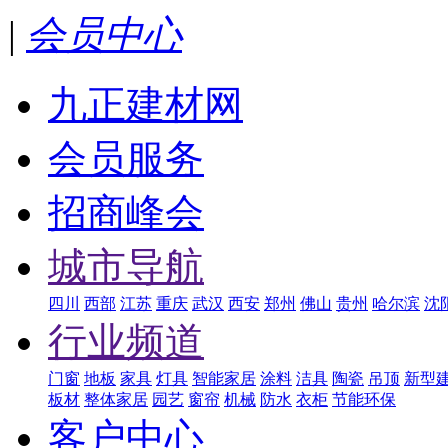
|
会员中心
九正建材网
会员服务
招商峰会
城市导航
四川
西部
江苏
重庆
武汉
西安
郑州
佛山
贵州
哈尔滨
沈
行业频道
门窗
地板
家具
灯具
智能家居
涂料
洁具
陶瓷
吊顶
新型
板材
整体家居
园艺
窗帘
机械
防水
衣柜
节能环保
客户中心