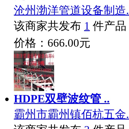
沧州渤洋管道设备制造.
该商家共发布
1
件产品
价格：666.00元
HDPE双壁波纹管 ..
霸州市霸州镇佰杭五金.