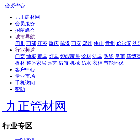
|
会员中心
九正建材网
会员服务
招商峰会
城市导航
四川
西部
江苏
重庆
武汉
西安
郑州
佛山
贵州
哈尔滨
沈
行业频道
门窗
地板
家具
灯具
智能家居
涂料
洁具
陶瓷
吊顶
新型
板材
整体家居
园艺
窗帘
机械
防水
衣柜
节能环保
客户中心
专业市场
手机访问
帮助
九正管材网
行业专区