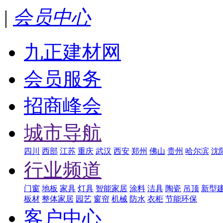
|
会员中心
九正建材网
会员服务
招商峰会
城市导航
四川
西部
江苏
重庆
武汉
西安
郑州
佛山
贵州
哈尔滨
沈
行业频道
门窗
地板
家具
灯具
智能家居
涂料
洁具
陶瓷
吊顶
新型
板材
整体家居
园艺
窗帘
机械
防水
衣柜
节能环保
客户中心