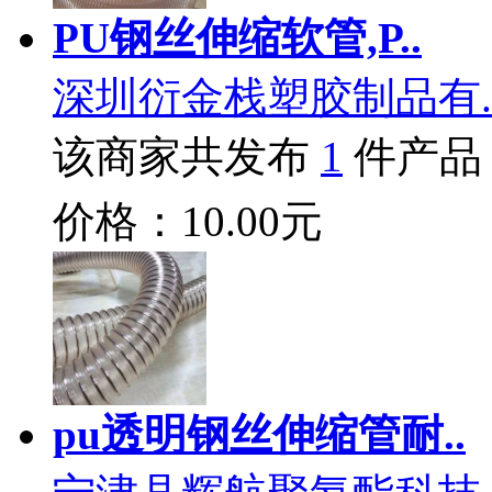
PU钢丝伸缩软管,P..
深圳衍金栈塑胶制品有.
该商家共发布
1
件产品
价格：10.00元
pu透明钢丝伸缩管耐..