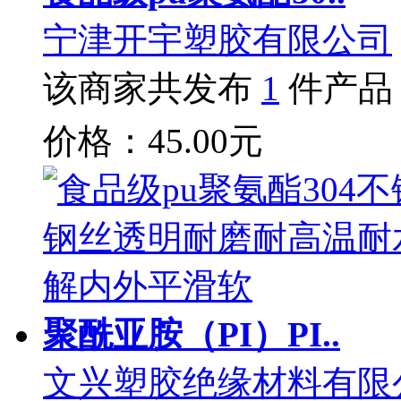
宁津开宇塑胶有限公司
该商家共发布
1
件产品
价格：45.00元
聚酰亚胺（PI）PI..
文兴塑胶绝缘材料有限