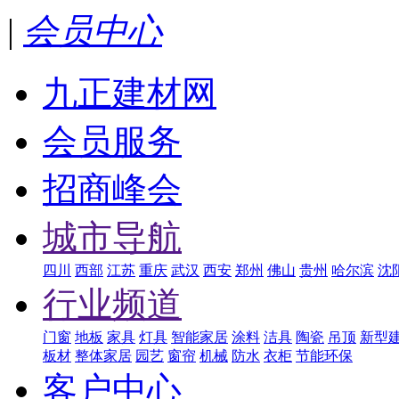
|
会员中心
九正建材网
会员服务
招商峰会
城市导航
四川
西部
江苏
重庆
武汉
西安
郑州
佛山
贵州
哈尔滨
沈
行业频道
门窗
地板
家具
灯具
智能家居
涂料
洁具
陶瓷
吊顶
新型
板材
整体家居
园艺
窗帘
机械
防水
衣柜
节能环保
客户中心